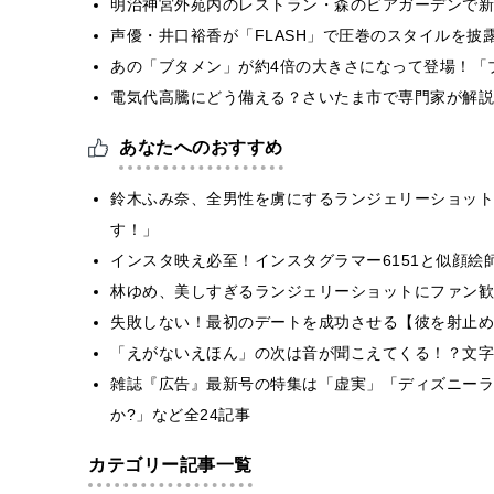
明治神宮外苑内のレストラン・森のビアガーデンで新
声優・井口裕香が「FLASH」で圧巻のスタイルを披
あの「ブタメン」が約4倍の大きさになって登場！「ブ
電気代高騰にどう備える？さいたま市で専門家が解説
あなたへのおすすめ
鈴木ふみ奈、全男性を虜にするランジェリーショット
す！」
インスタ映え必至！インスタグラマー6151と似顔絵
林ゆめ、美しすぎるランジェリーショットにファン歓
失敗しない！最初のデートを成功させる【彼を射止め
「えがないえほん」の次は音が聞こえてくる！？文字
雑誌『広告』最新号の特集は「虚実」「ディズニーラ
か?」など全24記事
カテゴリー記事一覧