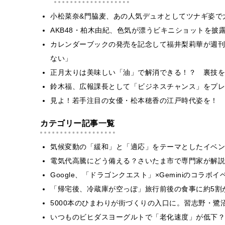
小松菜奈&門脇麦、あの人気デュオとしてツナギ姿で
AKB48・柏木由紀、色気が漂うビキニショットを披
カレンダーブックの発売を記念して福井梨莉華が週刊
ない」
正月太りは美味しい「油」で解消できる！？ 裏技を
鈴木福、広報課長として「ビジネスチャンス」をプレ
見よ！若手注目の女優・松本穂香の江戸時代姿を！
カテゴリー記事一覧
気候変動の「緩和」と「適応」をテーマとしたイベン
電気代高騰にどう備える？さいたま市で専門家が解説
Google、「ドラゴンクエスト」×Geminiのコラ
「帰宅後、冷蔵庫が空っぽ」旅行前後の食事に約5割
5000本のひまわりが街づくりの入口に。習志野・鷺
いつものビヒダスヨーグルトで「老化速度」が低下？