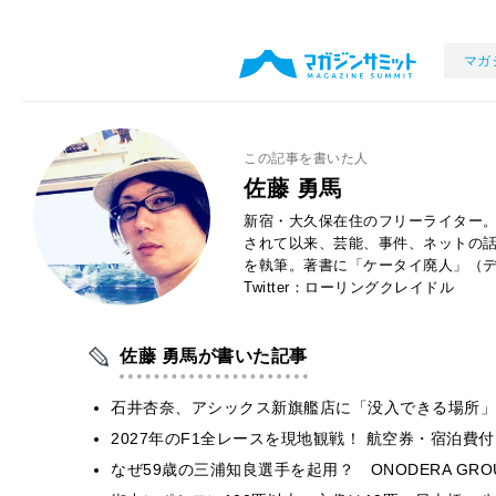
マガ
この記事を書いた人
佐藤 勇馬
新宿・大久保在住のフリーライター。
されて以来、芸能、事件、ネットの
を執筆。著書に「ケータイ廃人」（デ
Twitter：ローリングクレイドル
佐藤 勇馬が書いた記事
石井杏奈、アシックス新旗艦店に「没入できる場所」
2027年のF1全レースを現地観戦！ 航空券・宿泊
なぜ59歳の三浦知良選手を起用？ ONODERA GR