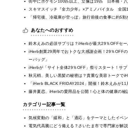
街中にポケモン100匹以上、立像は19匹 日本橋・八
スキマスイッチ『全力少年』×アミノバイタル 全国1
「帰宅後、冷蔵庫が空っぽ」旅行前後の食事に約5割
あなたへのおすすめ
鈴木えみの必須サプリは？iHerbが最大29％OFF
iHerb創業29周年でおトクな大感謝企画！29％O
ーバッグ」
iHerbが「サイト全体29％OFF」祭りスタート！
秋元梢、美しい黒髪の秘密は？貴重な美容トークでiH
「iHerb BLACK FRIDAY2024」開催！鈴木え
藤井夏恋、iHerbの愛用品を公開！心と体の健康の
カテゴリー記事一覧
気候変動の「緩和」と「適応」をテーマとしたイベン
電気代高騰にどう備える？さいたま市で専門家が解説