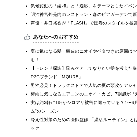
気候変動の「緩和」と「適応」をテーマとしたイベン
明治神宮外苑内のレストラン・森のビアガーデンで新
声優・井口裕香が「FLASH」で圧巻のスタイルを披
あなたへのおすすめ
夏に気になる髪・頭皮のニオイやベタつきの原因は○
を！
【トレンド探訪】悩みケアしてなりたい髪を考えた厳
D2Cブランド「MQURE」
男性必見！ドラックストアで人気の夏の頭皮ケアシャ
梅雨に気になるエアコンのニオイ・カビ、7割超が「
実は約3軒に1軒がシロアリ被害に遭っている？4〜6
ム”のシーズン
冷え性対策のための医師監修 「温活ルーティン」と
ック