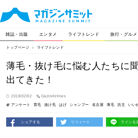
雑誌・出版
エンタメ
ライフトレンド
旅行・グルメ
トップページ
ライフトレンド
薄毛・抜け毛に悩む人たちに
出てきた！
2018/02/02
GazinAirlines
アンケート
育毛
抜け毛
はげ
シャンプー
名古屋
薄毛
坊主
いい
シェアする
リツィート
ラインを