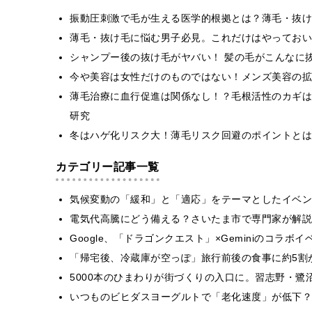
振動圧刺激で毛が生える医学的根拠とは？薄毛・抜け
薄毛・抜け毛に悩む男子必見。これだけはやっておい
シャンプー後の抜け毛がヤバい！ 髪の毛がこんなに
今や美容は女性だけのものではない！メンズ美容の拡
薄毛治療に血行促進は関係なし！？毛根活性のカギは
研究
冬はハゲ化リスク大！薄毛リスク回避のポイントとは
カテゴリー記事一覧
気候変動の「緩和」と「適応」をテーマとしたイベン
電気代高騰にどう備える？さいたま市で専門家が解説
Google、「ドラゴンクエスト」×Geminiのコラ
「帰宅後、冷蔵庫が空っぽ」旅行前後の食事に約5割
5000本のひまわりが街づくりの入口に。習志野・鷺
いつものビヒダスヨーグルトで「老化速度」が低下？