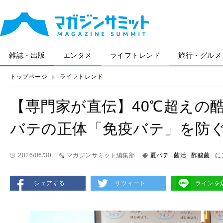
雑誌・出版
エンタメ
ライフトレンド
旅行・グルメ
トップページ
ライフトレンド
【専門家が直伝】40℃超えの
バテの正体「免疫バテ」を防
2026/06/30
マガジンサミット編集部
夏バテ
菌活
酢酸菌
に
シェアする
リツィート
ラインを