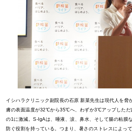
イシハラクリニック副院長の石原 新菜先生は現代人を脅
膚の表面温度が32℃から35℃へ、わずか3℃アップしただ
の1に激減。S-IgAは、唾液、涙、鼻水、そして腸の粘
防ぐ役割を持っている。つまり、暑さのストレスによっ