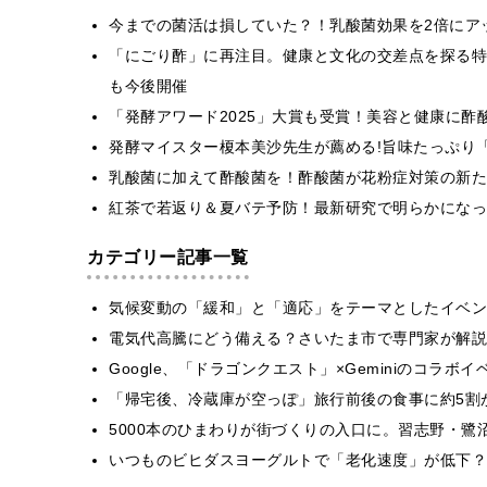
今までの菌活は損していた？！乳酸菌効果を2倍にア
「にごり酢」に再注目。健康と文化の交差点を探る特
も今後開催
「発酵アワード2025」大賞も受賞！美容と健康に酢
発酵マイスター榎本美沙先生が薦める!旨味たっぷり
乳酸菌に加えて酢酸菌を！酢酸菌が花粉症対策の新た
紅茶で若返り＆夏バテ予防！最新研究で明らかになっ
カテゴリー記事一覧
気候変動の「緩和」と「適応」をテーマとしたイベン
電気代高騰にどう備える？さいたま市で専門家が解説
Google、「ドラゴンクエスト」×Geminiのコラ
「帰宅後、冷蔵庫が空っぽ」旅行前後の食事に約5割
5000本のひまわりが街づくりの入口に。習志野・鷺
いつものビヒダスヨーグルトで「老化速度」が低下？