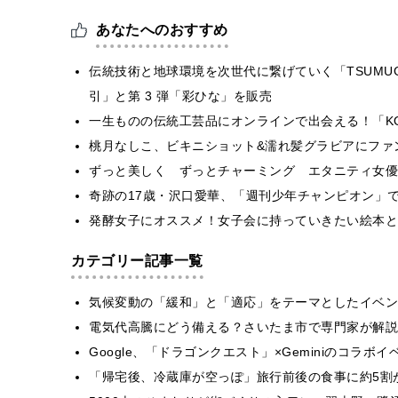
あなたへのおすすめ
伝統技術と地球環境を次世代に繋げていく「TSUMUG
引」と第 3 弾「彩ひな」を販売
一生ものの伝統工芸品にオンラインで出会える！「KOUGEI
桃月なしこ、ビキニショット&濡れ髪グラビアにファ
ずっと美しく ずっとチャーミング エタニティ女優
奇跡の17歳・沢口愛華、「週刊少年チャンピオン」
発酵女子にオススメ！女子会に持っていきたい絵本と
カテゴリー記事一覧
気候変動の「緩和」と「適応」をテーマとしたイベン
電気代高騰にどう備える？さいたま市で専門家が解説
Google、「ドラゴンクエスト」×Geminiのコラ
「帰宅後、冷蔵庫が空っぽ」旅行前後の食事に約5割