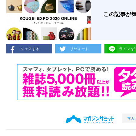
この記事が
シェアする
リツィート
ラインを
マガ