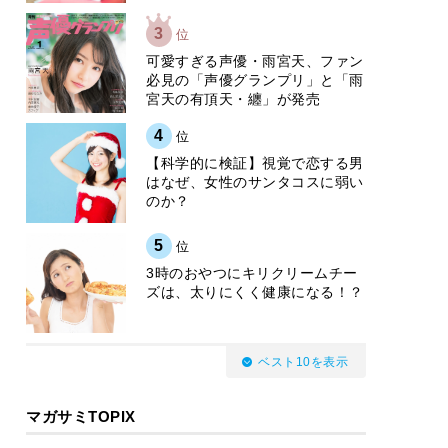
3
位
可愛すぎる声優・雨宮天、ファン
必見の「声優グランプリ」と「雨
宮天の有頂天・纏」が発売
4
位
【科学的に検証】視覚で恋する男
はなぜ、女性のサンタコスに弱い
のか？
5
位
3時のおやつにキリクリームチー
ズは、太りにくく健康になる！？
ベスト10を表示
マガサミTOPIX