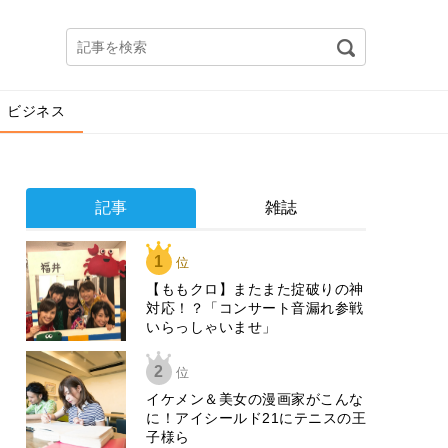
ビジネス
記事
雑誌
1
位
【ももクロ】またまた掟破りの神
対応！？「コンサート音漏れ参戦
いらっしゃいませ」
2
位
イケメン＆美女の漫画家がこんな
に！アイシールド21にテニスの王
子様ら