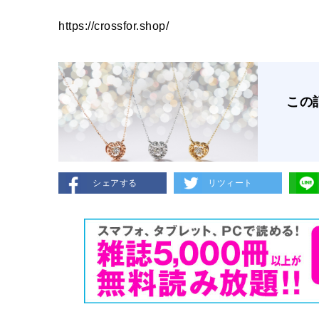
https://crossfor.shop/
この
シェアする
リツィート