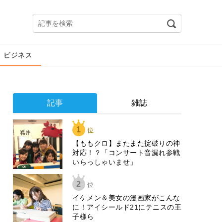
ビジネス
記事
雑誌
1
位
【ももクロ】またまた掟破りの神
対応！？「コンサート音漏れ参戦
いらっしゃいませ」
2
位
イケメン＆美女の漫画家がこんな
に！アイシールド21にテニスの王
子様ら