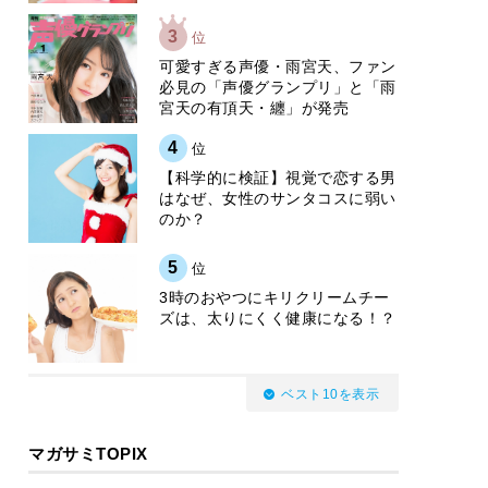
3
位
可愛すぎる声優・雨宮天、ファン
必見の「声優グランプリ」と「雨
宮天の有頂天・纏」が発売
4
位
【科学的に検証】視覚で恋する男
はなぜ、女性のサンタコスに弱い
のか？
5
位
3時のおやつにキリクリームチー
ズは、太りにくく健康になる！？
ベスト10を表示
マガサミTOPIX