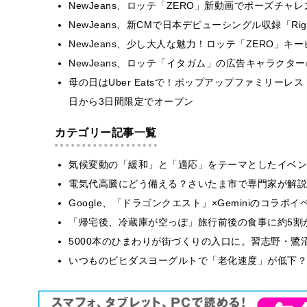
NewJeans、ロッテ「ZERO」新動画でポーズチ
NewJeans、新CMで日本デビューシングル収録「Rig
NewJeans、少し大人な魅力！ロッテ「ZERO」
NewJeans、ロッテ「イタガム」の広告キャラク
母の日はUber Eatsで！ポップアップファミリーレスト
日から3日間限定でオープン
カテゴリー記事一覧
気候変動の「緩和」と「適応」をテーマとしたイベン
電気代高騰にどう備える？さいたま市で専門家が解説
Google、「ドラゴンクエスト」×Geminiのコラ
「帰宅後、冷蔵庫が空っぽ」旅行前後の食事に約5割
5000本のひまわりが街づくりの入口に。習志野・鷺
いつものビヒダスヨーグルトで「老化速度」が低下？