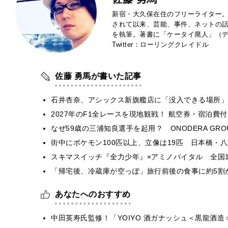
新宿・大久保在住のフリーライター。
されて以来、芸能、事件、ネットの
を執筆。著書に「ケータイ廃人」（デ
Twitter：ローリングクレイドル
佐藤 勇馬が書いた記事
石井杏奈、アシックス新旗艦店に「没入できる場所」
2027年のF1全レースを現地観戦！ 航空券・宿泊
なぜ59歳の三浦知良選手を起用？ ONODERA GR
街中にポケモン100匹以上、立像は19匹 日本橋・八
スキマスイッチ『全力少年』×アミノバイタル 全国1
「帰宅後、冷蔵庫が空っぽ」旅行前後の食事に約5割
あなたへのおすすめ
中田英寿氏監修！「YOIYO 酒ガナッシュ＜黒龍酒