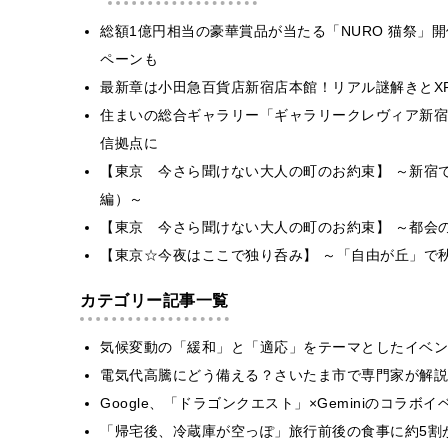
総額1億円相当の豪華賞品が当たる「NURO 猫祭」
ペーンも
最新章は小田急百貨店新宿店本館！リアル謎解きとXR魔法体
住まいの総合ギャラリー「ギャラリークレヴィア新宿
信拠点に
【東京 今さら聞けない大人の町のお約束】 ～新宿
編）～
【東京 今さら聞けない大人の町のお約束】 ～都会
【東京☆今夜はここで独り呑み】 ～「自由が丘」で
カテゴリー記事一覧
気候変動の「緩和」と「適応」をテーマとしたイベン
電気代高騰にどう備える？さいたま市で専門家が解説
Google、「ドラゴンクエスト」×Geminiのコラ
「帰宅後、冷蔵庫が空っぽ」旅行前後の食事に約5割