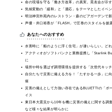
​命の現場を守る「働き方改革」の真実。晃友会が示
気候変動の「緩和」と「適応」をテーマとしたイベン
明治神宮外苑内のレストラン・森のビアガーデンで新
声優・井口裕香が「FLASH」で圧巻のスタイルを披
あなたへのおすすめ
水害時に「船のように浮く住宅」が凄いらしい。どれ
アクティオがソフトバンクと業務提携し「Starlink 
に
場所や時を選ばず調理環境を提供する「次世代キッチ
自分たちで災害に備える力を！「たすかる一歩」に向
催
災害の備えとして力強い存在であるBLUETTIの「
イス
東日本大震災から10年を機に災害の備えに関する調
など様々な結果が明らかに