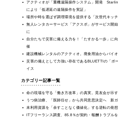
アクティオが「重機遠隔操作システム」開発 Starlin
により「低遅延の遠隔操作を実証」
場所や時を選ばず調理環境を提供する「次世代キッチ
無人レンタカーサービス「アクスポ」がサービス開始！
に
自分たちで災害に備える力を！「たすかる一歩」に向
催
建設機械レンタルのアクティオ。廃食用油からバイオ
災害の備えとして力強い存在であるBLUETTIの「
イス
カテゴリー記事一覧
​命の現場を守る「働き方改革」の真実。晃友会が示
うつ病治療、「医師任せ」から共同意思決定へ 新ガ
​​未利用資源を「余すことなく価値化」する逆転の発
ITフリーランス調査、85.8％が契約・報酬トラブ