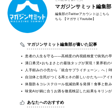
マガジンサミット編集部
編集部のTwitterアカウントはこちら
ちら
【マガサミYoutube】
マガジンサミット編集部が書いた記事
患者の人生を守る——高精度の内視鏡検査で病気の早
溝口勇児×おちまさとの最強タッグが実現！業界初の
人手頼みの小売から「統合サプライチェーン」へ｜RE
自治体と住民がつくる再エネの新しいかたち──アイ
体脂肪＆コレステロール低減効果を発揮！食事と飲み
味覚AIが鍋に合うお酒を徹底検証した結果をキリンが
あなたへのおすすめ