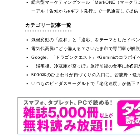
総合型マーケティングツール「MarkONE（マーク
ーアル！告知からeギフト発行まで一気通貫して提供
カテゴリー記事一覧
気候変動の「緩和」と「適応」をテーマとしたイベン
電気代高騰にどう備える？さいたま市で専門家が解説
Google、「ドラゴンクエスト」×Geminiのコラ
「帰宅後、冷蔵庫が空っぽ」旅行前後の食事に約5割
5000本のひまわりが街づくりの入口に。習志野・鷺
いつものビヒダスヨーグルトで「老化速度」が低下？