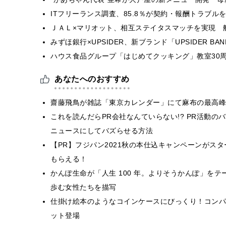
ITフリーランス調査、85.8％が契約・報酬トラブ
ＪＡＬ×マリオット、相互ステイタスマッチを実現 
みずほ銀行×UPSIDER、新ブランド「UPSIDER BANK 
ハウス食品グループ「はじめてクッキング」教室30周
あなたへのおすすめ
齋藤飛鳥が雑誌「東京カレンダー」にて麻布の最高峰
これを読んだらPR会社なんていらない!? PR活動
ニュースにしてバズらせる方法
【PR】フジパン2021秋の本仕込キャンペーンがス
もらえる！
かんぽ生命が「人生 100 年。よりそうかんぽ」を
歩む女性たちを描写
仕掛け絵本のようなコインケースにびっくり！コンパ
ット登場