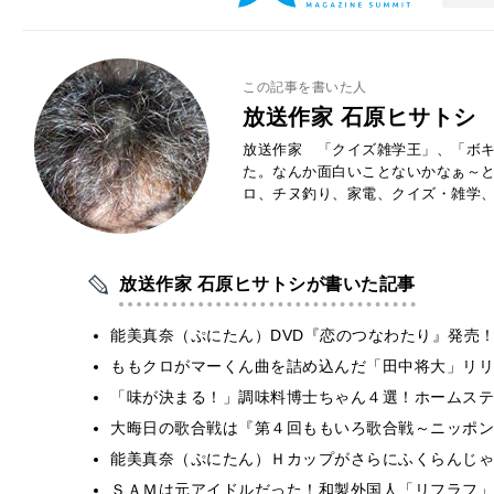
この記事を書いた人
放送作家 石原ヒサトシ
放送作家 「クイズ雑学王」、「ボキ
た。なんか面白いことないかなぁ～
ロ、チヌ釣り、家電、クイズ・雑学
放送作家 石原ヒサトシが書いた記事
能美真奈（ぷにたん）DVD『恋のつなわたり』発売
ももクロがマーくん曲を詰め込んだ「田中将大」リリ
「味が決まる！」調味料博士ちゃん４選！ホームステ
大晦日の歌合戦は『第４回ももいろ歌合戦～ニッポン
能美真奈（ぷにたん）Ｈカップがさらにふくらんじゃ
ＳＡＭは元アイドルだった！和製外国人「リフラフ」