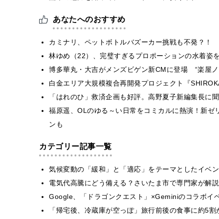
あなたへのおすすめ
カミナリ、ペットボトルバズーカー挑戦も不発？！
林ゆめ（22）、完璧すぎるプロポーションの水着姿
博多華丸・大吉がメンズビゲン新CMに登場 “楽屋ノ
白金エリア大規模複合再開発プロジェクト『SHIROKA
「はれのひ」救済企画も好評。高野夏子新編集長に聞く
福原遥、OLのゆる～い日常をコミカルに熱演！新ゼ
ンも
カテゴリー記事一覧
気候変動の「緩和」と「適応」をテーマとしたイベン
電気代高騰にどう備える？さいたま市で専門家が解説
Google、「ドラゴンクエスト」×Geminiのコラ
「帰宅後、冷蔵庫が空っぽ」旅行前後の食事に約5割