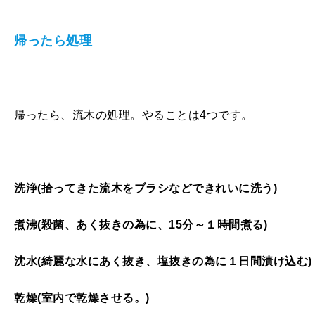
帰ったら処理
帰ったら、流木の処理。やることは
4
つです。
洗浄
(
拾ってきた流木をブラシなどできれいに洗う
)
煮沸
(
殺菌、あく抜きの為に、
15
分～１時間煮る
)
沈水
(
綺麗な水にあく抜き、塩抜きの為に１日間漬け込む
)
乾燥
(
室内で乾燥させる。
)