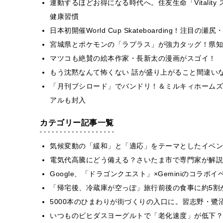
運動するほどお得になる時代へ。住友生命「Vitality ス
健康習慣
日本初開催World Cup Skateboarding！注目
宮城県とポケモンの「ラプラス」が強力タッグ！県知
マツコも絶賛の絵本作家・長新太の漫画がスゴイ！
もう沈黙なんて怖くない 話が盛り上がること間違い
「月刊ブシロード」でバンドリ！＆ミルキィホームズ
アルも封入
カテゴリー記事一覧
気候変動の「緩和」と「適応」をテーマとしたイベン
電気代高騰にどう備える？さいたま市で専門家が解説
Google、「ドラゴンクエスト」×Geminiのコラ
「帰宅後、冷蔵庫が空っぽ」旅行前後の食事に約5割
5000本のひまわりが街づくりの入口に。習志野・鷺
いつものビヒダスヨーグルトで「老化速度」が低下？