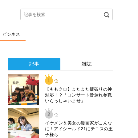
ビジネス
記事
雑誌
1
位
【ももクロ】またまた掟破りの神
対応！？「コンサート音漏れ参戦
いらっしゃいませ」
2
位
イケメン＆美女の漫画家がこんな
に！アイシールド21にテニスの王
子様ら