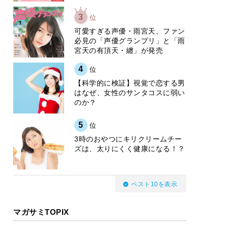
3
位
可愛すぎる声優・雨宮天、ファン
必見の「声優グランプリ」と「雨
宮天の有頂天・纏」が発売
4
位
【科学的に検証】視覚で恋する男
はなぜ、女性のサンタコスに弱い
のか？
5
位
3時のおやつにキリクリームチー
ズは、太りにくく健康になる！？
ベスト10を表示
マガサミTOPIX