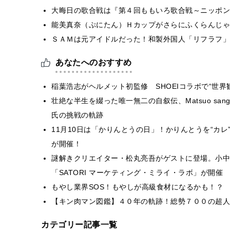
大晦日の歌合戦は『第４回ももいろ歌合戦～ニッポン
能美真奈（ぷにたん）Ｈカップがさらにふくらんじゃ
ＳＡＭは元アイドルだった！和製外国人「リフラフ」
あなたへのおすすめ
稲葉浩志がヘルメット初監修 SHOEIコラボで“世界
壮絶な半生を綴った唯一無二の自叙伝、Matsuo sa
氏の挑戦の軌跡
11月10日は「かりんとうの日」！かりんとうを“カレ
が開催！
謎解きクリエイター・松丸亮吾がゲストに登場。小中
「SATORI マーケティング・ミライ・ラボ」が開催
もやし業界SOS！もやしが高級食材になるかも！？
【キン肉マン図鑑】４０年の軌跡！総勢７００の超人
カテゴリー記事一覧