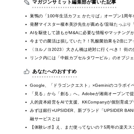
マガジンサミット編集部が書いた記事
巣鴨の「100年生活カフェ かたりば」オープン1周年
発酵マイスター榎本美沙先生が薦める!旨味たっぷり
AIを駆使して誰もがM&Aに必要な情報やマッチング
今までの菌活は損していた？！乳酸菌効果を2倍にア
〈ヨルノヨ2023〉⼤さん橋は絶対に行くべき！ 街
リンク内には「中銀カプセルタワービル」のオブジェを設
あなたへのおすすめ
Google、「ドラゴンクエスト」×Geminiのコラ
「見る」から「創る」へ。Adobeが湘南オープンで
人的資本経営をAIで支援、KKCompanyが個別育成
みずほ銀行×UPSIDER、新ブランド「UPSIDER BA
融サービスとは
【体験レポ】え、まだ使ってないの？5周年の楽天ス