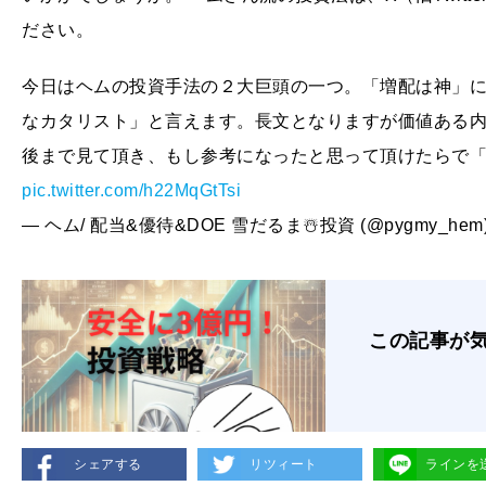
ださい。
今日はヘムの投資手法の２大巨頭の一つ。「増配は神」
なカタリスト」と言えます。長文となりますが価値ある内
後まで見て頂き、もし参考になったと思って頂けたらで
pic.twitter.com/h22MqGtTsi
— ヘム/ 配当&優待&DOE 雪だるま☃️投資 (@pygmy_hem
この記事が
シェアする
リツィート
ラインを