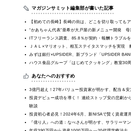
マガジンサミット編集部が書いた記事
【初めての長崎】長崎の街は、どこを切り取ってもア
“かあちゃん代表”亜希が大戸屋の新メニュー開発 
ITフリーランス調査、85.8％が契約・報酬トラブ
ＪＡＬ×マリオット、相互ステイタスマッチを実現 
みずほ銀行×UPSIDER、新ブランド「UPSIDER BANK 
ハウス食品グループ「はじめてクッキング」教室30周
あなたへのおすすめ
3億円超え！27年バリュー投資家が明かす、配当＆
投資デビュー成功を導く！ 連続ストップ安の悲劇か
験談
投資初心者必見！2024年6月、新NISAで賢く資産
『億り人』への道：なべさんが明かす、サラリーマン
年収390万円から資産1000万円へ―20代理学療法