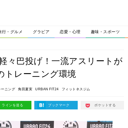
旅行・グルメ
グラビア
恋愛・心理
趣味・スポーツ
性を軽々巴投げ！一流アスリートが
4」のトレーニング環境
レーニング
角田夏実
URBAN FIT24
フィットネスジム
ラインを送る
ブックマーク
ポケットする