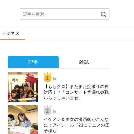
ビジネス
記事
雑誌
1
位
【ももクロ】またまた掟破りの神
対応！？「コンサート音漏れ参戦
いらっしゃいませ」
2
位
イケメン＆美女の漫画家がこんな
に！アイシールド21にテニスの王
子様ら