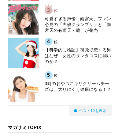
3
位
可愛すぎる声優・雨宮天、ファン
必見の「声優グランプリ」と「雨
宮天の有頂天・纏」が発売
4
位
【科学的に検証】視覚で恋する男
はなぜ、女性のサンタコスに弱い
のか？
5
位
3時のおやつにキリクリームチー
ズは、太りにくく健康になる！？
ベスト10を表示
マガサミTOPIX