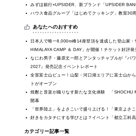
みずほ銀行×UPSIDER、新ブランド「UPSIDER BANK 
ハウス食品グループ「はじめてクッキング」教室30周
あなたへのおすすめ
日本人で唯一8,000m峰14座登頂を達成した登山家・
HIMALAYA CAMP ＆ DAY」が開催！チケット好評
なにわ男子・藤原丈一郎とアンタッチャブルが『パワプ
2027』発売記念イベントレポート
全室富士山ビュー！山梨・河口湖エリアに富士山から
トがオープン
焼酎と音楽が織りなす新たな文化体験 「SHOCHU MU
開幕
「世界陸上」をよさこいで盛り上げる！「東京よさこ
好きをカタチにする学びとは？イベント「都立工科高校
カテゴリー記事一覧