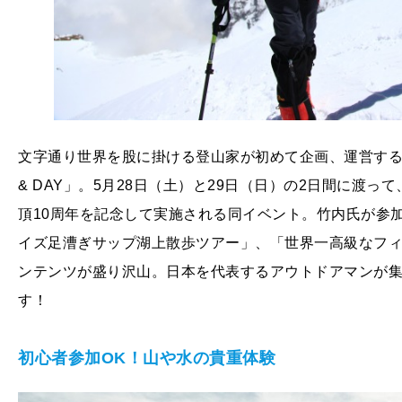
文字通り世界を股に掛ける登山家が初めて企画、運営するキャンプ
& DAY」。5月28日（土）と29日（日）の2日間に渡
頂10周年を記念して実施される同イベント。竹内氏が参
イズ足漕ぎサップ湖上散歩ツアー」、「世界一高級なフ
ンテンツが盛り沢山。日本を代表するアウトドアマンが
す！
初心者参加OK！山や水の貴重体験