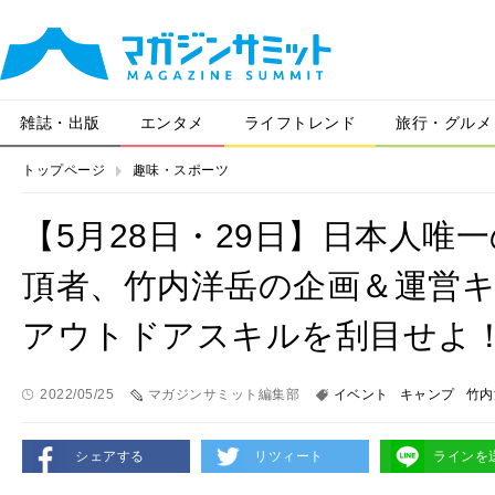
雑誌・出版
エンタメ
ライフトレンド
旅行・グルメ
トップページ
趣味・スポーツ
【5月28日・29日】日本人唯一
頂者、竹内洋岳の企画＆運営
アウトドアスキルを刮目せよ
2022/05/25
マガジンサミット編集部
イベント
キャンプ
竹内
シェアする
リツィート
ラインを