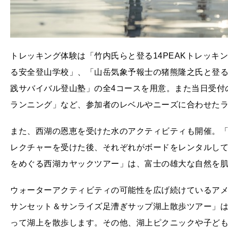
トレッキング体験は「竹内氏らと登る14PEAKトレッキ
る安全登山学校」、「山岳気象予報士の猪熊隆之氏と登
践サバイバル登山塾」の全4コースを用意。また当日受付
ランニング」など、参加者のレベルやニーズに合わせた
また、西湖の恩恵を受けた水のアクティビティも開催。「
レクチャーを受けた後、それぞれがボードをレンタルし
をめぐる西湖カヤックツアー」は、富士の雄大な自然を
ウォーターアクティビティの可能性を広げ続けているアメリカ
サンセット＆サンライズ足漕ぎサップ湖上散歩ツアー」はH
って湖上を散歩します。その他、湖上ピクニックや子ども