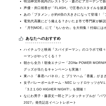
明治神宮外苑内のレストラン・森のビアガーデンで新
声優・井口裕香が「FLASH」で圧巻のスタイルを披
あの「ブタメン」が約4倍の大きさになって登場！「ブ
電気代高騰にどう備える？さいたま市で専門家が解説
「月刊MOE」にて「ちいかわ」を大特集！付録には
あなたへのおすすめ
ハイチュウと映画『スパイダーマン』のコラボで様々
ーマンがやってくる！？
朝から全力！朝食エナジー「ZONe POWER MORNIN
グッズが当たるキャンペーンも実施！
東ハト「暴君ハバネロ」と プリマハム「香薫」がま
女子バレーボールチーム・NEC レッドロケッツがV.
「3.2.1.GO HIGHER NIGHT!」を開催！
なにわ男子・藤原丈一郎とアンタッチャブルが『パワプ
2027』発売記念イベントレポート