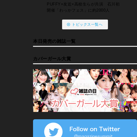
PUFFY×友近×高校生らが共演 石川初
開催「わっかフェス」に約2000人
トピックス一覧へ
本日発売の雑誌一覧
カバーガール大賞