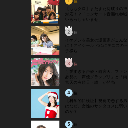
1
位
【ももクロ】またまた掟破りの神
対応！？「コンサート音漏れ参戦
いらっしゃいませ」
2
位
イケメン＆美女の漫画家がこんな
に！アイシールド21にテニスの王
子様ら
3
位
可愛すぎる声優・雨宮天、ファン
必見の「声優グランプリ」と「雨
宮天の有頂天・纏」が発売
4
位
【科学的に検証】視覚で恋する男
はなぜ、女性のサンタコスに弱い
のか？
5
位