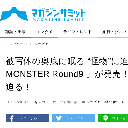
雑誌・出版
エンタメ
ライフトレンド
旅行・グルメ
トップページ
グラビア
被写体の奥底に眠る “怪物”に
MONSTER Round9 」が
迫る！
2026/07/09
マガジンサミット編集部
グラビア
本郷柚巴
BLT
シェアする
リツィート
ラインを