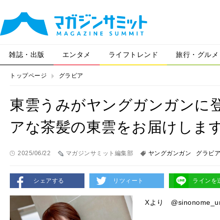
雑誌・出版
エンタメ
ライフトレンド
旅行・グルメ
トップページ
グラビア
東雲うみがヤングガンガンに登
アな茶髪の東雲をお届けしま
2025/06/22
マガジンサミット編集部
ヤングガンガン
グラビ
シェアする
リツィート
ラインを
Xより @sinonome_u