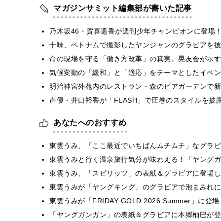
マガジンサミット編集部が書いた記事
乃木坂46・賀喜遥香が週刊少年チャンピオンに登場
十味、ベトナムで撮影したヤンジャンのグラビアを披
​命の現場を守る「働き方改革」の真実。晃友会が示
気候変動の「緩和」と「適応」をテーマとしたイベン
明治神宮外苑内のレストラン・森のビアガーデンで新
声優・井口裕香が「FLASH」で圧巻のスタイルを披
あなたへのおすすめ
東雲うみ、「ここ最近でいちばんムチムチ」なグラビ
東雲うみと行く温泉旅行気分が味わえる！「ヤングガ
東雲うみ、「スピリッツ」の表紙＆グラビアに登場し
東雲うみが「ヤングキング」のグラビアで泡まみれに
東雲うみが「FRIDAY GOLD 2026 Summer
「ヤングガンガン」の表紙＆グラビアに本郷柚巴が登