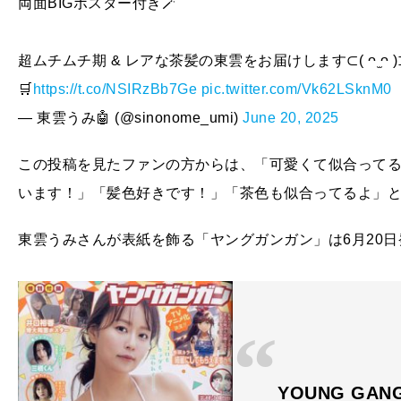
両面BIGポスター付き🪄︎︎
超ムチムチ期 & レアな茶髪の東雲をお届けします⊂( ᴖ ̫ᴖ )
🛒
https://t.co/NSIRzBb7Ge
pic.twitter.com/Vk62LSknM0
— 東雲うみ🤖 (@sinonome_umi)
June 20, 2025
この投稿を見たファンの方からは、「可愛くて似合って
います！」「髪色好きです！」「茶色も似合ってるよ」
東雲うみさんが表紙を飾る「ヤングガンガン」は6月20日
YOUNG GAN