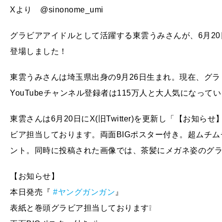
Xより @sinonome_umi
グラビアアイドルとして活躍する東雲うみさんが、6月2
登場しました！
東雲うみさんは埼玉県出身の9月26日生まれ。現在、グ
YouTubeチャンネル登録者は115万人と大人気になって
東雲さんは6月20日にX(旧Twitter)を更新し「【お知ら
ビア担当しております。両面BIGポスター付き︎︎。超ムチ
ント。同時に投稿された画像では、茶髪にメガネ姿のグ
【お知らせ】
本日発売『
#ヤングガンガン
』
表紙と巻頭グラビア担当しております❕