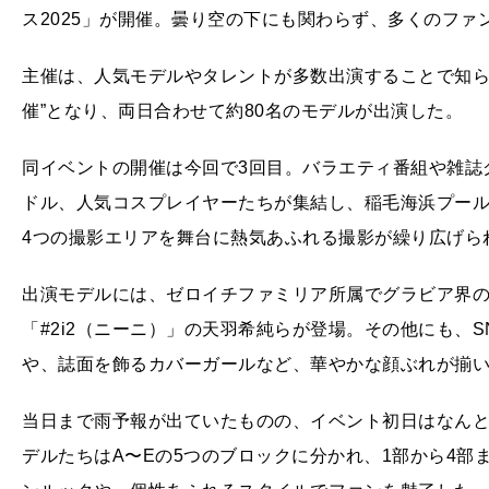
ス2025」が開催。曇り空の下にも関わらず、多くのフ
主催は、人気モデルやタレントが多数出演することで知られ
催”となり、両日合わせて約80名のモデルが出演した。
同イベントの開催は今回で3回目。バラエティ番組や雑誌
ドル、人気コスプレイヤーたちが集結し、稲毛海浜プール
4つの撮影エリアを舞台に熱気あふれる撮影が繰り広げら
出演モデルには、ゼロイチファミリア所属でグラビア界
「#2i2（ニーニ）」の天羽希純らが登場。その他にも、
や、誌面を飾るカバーガールなど、華やかな顔ぶれが揃
当日まで雨予報が出ていたものの、イベント初日はなん
デルたちはA〜Eの5つのブロックに分かれ、1部から4部