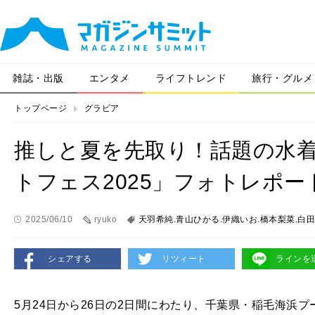
雑誌・出版
エンタメ
ライフトレンド
旅行・グルメ
トップページ
グラビア
推しと夏を先取り！話題の水着
トフェス2025」フォトレポー
2025/06/10
ryuko
天羽希純.青山ひかる.伊織いお.橋本梨菜.白
シェアする
リツィート
ラインを
5月24日から26日の2日間にわたり、千葉県・稲毛海浜