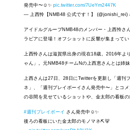
発売中〜☺️✨
pic.twitter.com/7UeYm2447K
— 上西怜【NMB48 公式です！】 (@jonishi_rei)
アイドルグループNMB48のメンバー・上西怜さ
ラビアに登場！オフショットに反響が集まってい
上西怜さんは滋賀県出身の現在18歳。2016年よ
ゃん」。元NMB48チームNの上西恵さんとは姉
上西さんは27日、28日にTwitterを更新し
ネ」、「週刊プレイボーイさん発売中〜」とコメ
の谷間を見せているショットや、金太郎の看板の
#週刊プレイボーイ
さん発売中☺️✨
後ろの看板にいた金太郎のモノマネ⛏🐻