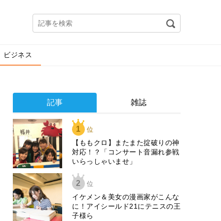
ビジネス
記事
雑誌
1
位
【ももクロ】またまた掟破りの神
対応！？「コンサート音漏れ参戦
いらっしゃいませ」
2
位
イケメン＆美女の漫画家がこんな
に！アイシールド21にテニスの王
子様ら