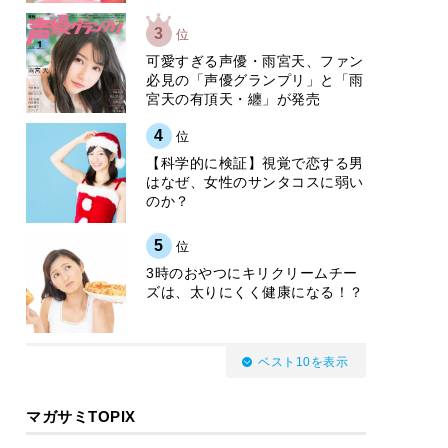
3
位
可愛すぎる声優・雨宮天、ファン
必見の「声優グランプリ」と「雨
宮天の有頂天・纏」が発売
4
位
【科学的に検証】視覚で恋する男
はなぜ、女性のサンタコスに弱い
のか？
5
位
3時のおやつにキリクリームチー
ズは、太りにくく健康になる！？
ベスト10を表示
マガサミTOPIX