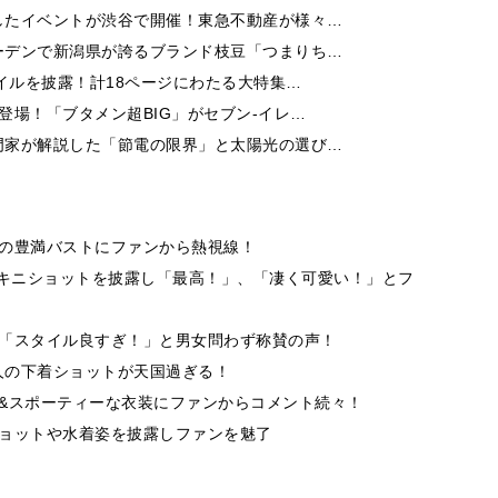
したイベントが渋谷で開催！東急不動産が様々…
ーデンで新潟県が誇るブランド枝豆「つまりち…
イルを披露！計18ページにわたる大特集…
登場！「ブタメン超BIG」がセブン‐イレ…
門家が解説した「節電の限界」と太陽光の選び…
りの豊満バストにファンから熱視線！
ビキニショットを披露し「最高！」、「凄く可愛い！」とフ
トに「スタイル良すぎ！」と男女問わず称賛の声！
4人の下着ショットが天国過ぎる！
ス&スポーティーな衣装にファンからコメント続々！
ショットや水着姿を披露しファンを魅了