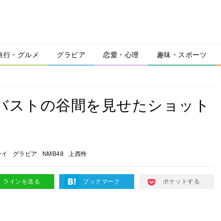
旅行・グルメ
グラビア
恋愛・心理
趣味・スポーツ
）のバストの谷間を見せたショット
！
ーイ
グラビア
NMB48
上西怜
ラインを送る
ブックマーク
ポケットする