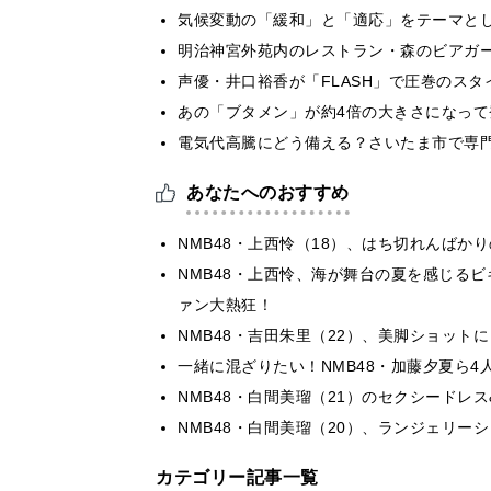
気候変動の「緩和」と「適応」をテーマと
明治神宮外苑内のレストラン・森のビアガ
声優・井口裕香が「FLASH」で圧巻のスタ
あの「ブタメン」が約4倍の大きさになって
電気代高騰にどう備える？さいたま市で専
あなたへのおすすめ
NMB48・上西怜（18）、はち切れんばか
NMB48・上西怜、海が舞台の夏を感じる
ァン大熱狂！
NMB48・吉田朱里（22）、美脚ショッ
一緒に混ざりたい！NMB48・加藤夕夏ら
NMB48・白間美瑠（21）のセクシードレ
NMB48・白間美瑠（20）、ランジェリー
カテゴリー記事一覧