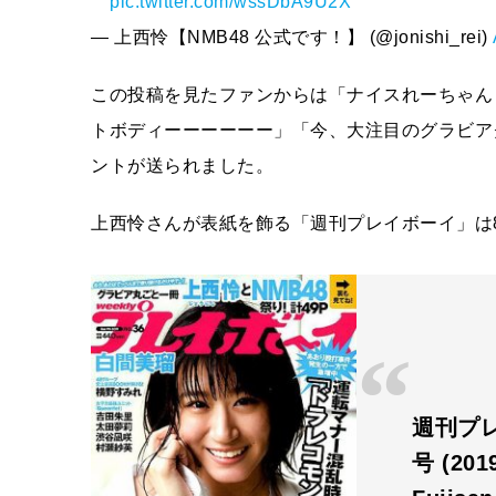
⠀
pic.twitter.com/wssDbA9U2X
— 上西怜【NMB48 公式です！】 (@jonishi_rei)
この投稿を見たファンからは「ナイスれーちゃん
トボディーーーーーー」「今、大注目のグラビア
ントが送られました。
上西怜さんが表紙を飾る「週刊プレイボーイ」は8
週刊プレ
号 (20