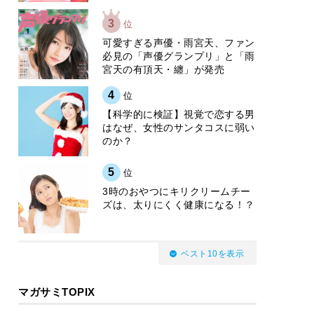
3
位
可愛すぎる声優・雨宮天、ファン
必見の「声優グランプリ」と「雨
宮天の有頂天・纏」が発売
4
位
【科学的に検証】視覚で恋する男
はなぜ、女性のサンタコスに弱い
のか？
5
位
3時のおやつにキリクリームチー
ズは、太りにくく健康になる！？
ベスト10を表示
マガサミTOPIX