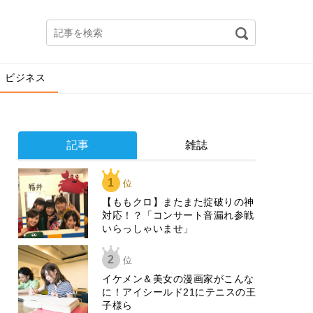
ビジネス
記事
雑誌
1
位
【ももクロ】またまた掟破りの神
対応！？「コンサート音漏れ参戦
いらっしゃいませ」
2
位
イケメン＆美女の漫画家がこんな
に！アイシールド21にテニスの王
子様ら