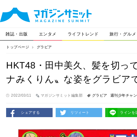
雑誌・出版
エンタメ
ライフトレンド
旅行・グルメ
トップページ
グラビア
HKT48・田中美久、髪を切
ナみくりん〟な姿をグラビア
2022/03/11
マガジンサミット編集部
グラビア
週刊少年チャン
シェアする
リツィート
ラインを