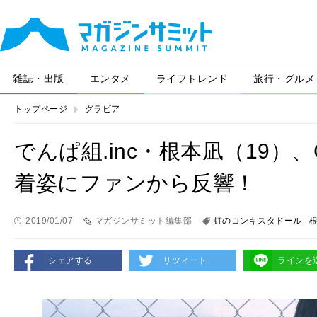
雑誌・出版
エンタメ
ライフトレンド
旅行・グルメ
トップページ
グラビア
でんぱ組.inc・根本凪（19
着姿にファンから反響！
2019/01/07
マガジンサミット編集部
虹のコンキスタドール
シェアする
リツィート
ラインを