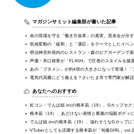
マガジンサミット編集部が書いた記事
​命の現場を守る「働き方改革」の真実。晃友会が示
気候変動の「緩和」と「適応」をテーマとしたイベン
明治神宮外苑内のレストラン・森のビアガーデンで新
声優・井口裕香が「FLASH」で圧巻のスタイルを披
あの「ブタメン」が約4倍の大きさになって登場！「ブ
電気代高騰にどう備える？さいたま市で専門家が解説
あなたへのおすすめ
虹コン・でんぱ組.incの根本凪（19）、Gカップセ
根本凪（19）、あどけない表情と裏腹の悩殺ボディ
でんぱ組.incの根本凪（19）、溢れそうなGカップ
VTuberとしても活躍する根本凪が「旬撮GIRL」vo