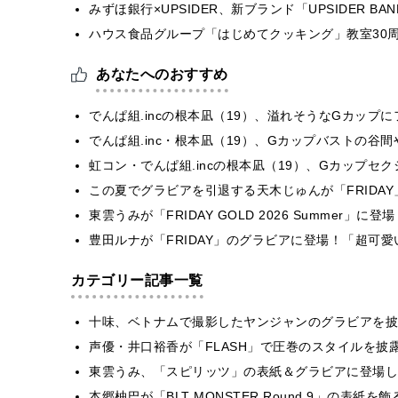
みずほ銀行×UPSIDER、新ブランド「UPSIDER BANK 
ハウス食品グループ「はじめてクッキング」教室30周
あなたへのおすすめ
でんぱ組.incの根本凪（19）、溢れそうなGカップ
でんぱ組.inc・根本凪（19）、Gカップバストの谷
虹コン・でんぱ組.incの根本凪（19）、Gカップセ
この夏でグラビアを引退する天木じゅんが「FRIDA
東雲うみが「FRIDAY GOLD 2026 Summer
豊田ルナが「FRIDAY」のグラビアに登場！「超可
カテゴリー記事一覧
十味、ベトナムで撮影したヤンジャンのグラビアを披
声優・井口裕香が「FLASH」で圧巻のスタイルを披
東雲うみ、「スピリッツ」の表紙＆グラビアに登場し
本郷柚巴が「BLT MONSTER Round 9」の表紙