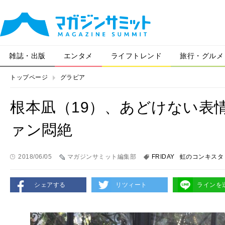
雑誌・出版
エンタメ
ライフトレンド
旅行・グルメ
トップページ
グラビア
根本凪（19）、あどけない表
ァン悶絶
2018/06/05
マガジンサミット編集部
FRIDAY
虹のコンキスタ
シェアする
リツィート
ラインを