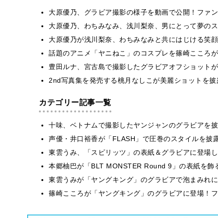
大原優乃、グラビア撮影の様子を動画で公開！ファン
大原優乃、わちみなみ、浅川梨奈、男にとって夢のス
大原優乃が浅川梨奈、わちみなみと共にはじける笑顔
話題のアニメ「ヤニねこ」のコスプレを篠崎こころが
豊田ルナ、宮古島で撮影したグラビアオフショットが
2nd写真集を発売する桃月なしこが美麗ショットを
カテゴリー記事一覧
十味、ベトナムで撮影したヤンジャンのグラビアを披
声優・井口裕香が「FLASH」で圧巻のスタイルを披
東雲うみ、「スピリッツ」の表紙＆グラビアに登場し
本郷柚巴が「BLT MONSTER Round 9」の表紙
東雲うみが「ヤングキング」のグラビアで泡まみれに
篠崎こころが「ヤングキング」のグラビアに登場！フ