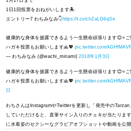
1月17日まで
1日1回投票をおねがいします🏝
エントリー7 わちみなみ👇
https://t.co/chZaLD6qSe
健康的な身体を披露できるよう一生懸命頑張ります😊⭐️ご
ハガキ投票もお願いします🙏💖
pic.twitter.com/kGHfMA
— わちみなみ (@wachi_minami)
2018年1月3日
健康的な身体を披露できるよう一生懸命頑張ります😊⭐️ご
ハガキ投票もお願いします🙏💖
pic.twitter.com/kGHfMA
日
わちさんはInstagramやTwitterを更新し「発売中のT
していただけると、直筆サイン入りのチェキが当たりま
に水着姿のセクシーなグラビアオフショットや動画を公