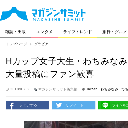
雑誌・出版
エンタメ
ライフトレンド
旅行・グルメ
トップページ
グラビア
Hカップ女子大生・わちみな
大量投稿にファン歓喜
2018/01/12
マガジンサミット編集部
Tarzan
わちみなみ
わ
シェアする
リツィート
ラインを