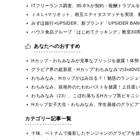
ITフリーランス調査、85.8％が契約・報酬トラブ
ＪＡＬ×マリオット、相互ステイタスマッチを実現 
みずほ銀行×UPSIDER、新ブランド「UPSIDER BANK 
ハウス食品グループ「はじめてクッキング」教室30周
あなたへのおすすめ
Hカップ・わちみなみが見事なブリッジを披露！体勢
グラビア界の超新星・Hカップ“わちみなみ”の3rdD
わちみなみ、Hカップがはみ出る？！魅惑のランジェ
わちみなみ、規格外のたわわバストを披露！上目遣い
わちみなみ（23）、こぼれ落ちるHカップ黒ビキニ
Hカップ女子大生・わちみなみ、学生最後のグラビア
カテゴリー記事一覧
十味、ベトナムで撮影したヤンジャンのグラビアを披