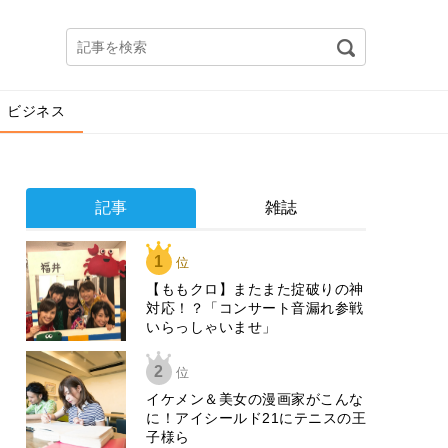
ビジネス
記事
雑誌
1
位
【ももクロ】またまた掟破りの神
対応！？「コンサート音漏れ参戦
いらっしゃいませ」
2
位
イケメン＆美女の漫画家がこんな
に！アイシールド21にテニスの王
子様ら