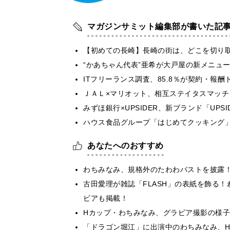
マガジンサミット編集部が書いた記
【初めての長崎】長崎の街は、どこを切り
“かあちゃん代表”亜希が大戸屋の新メニュ
ITフリーランス調査、85.8％が契約・報
ＪＡＬ×マリオット、相互ステイタスマッ
みずほ銀行×UPSIDER、新ブランド「UPSIDER
ハウス食品グループ「はじめてクッキング」
あなたへのおすすめ
わちみなみ、規格外のたわわバストを披露
古田愛理が雑誌「FLASH」の表紙を飾る
ビアも掲載！
Hカップ・わちみなみ、グラビア撮影の様
「ドラゴン堀江」に出演中のわちみなみ、