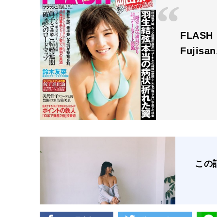
FLAS
Fujisa
この