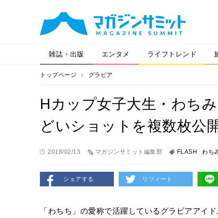
雑誌・出版
エンタメ
ライフトレンド
トップページ
グラビア
Hカップ女子大生・わち
どいショットを複数枚公
2018/02/13
マガジンサミット編集部
FLASH
わち
シェアする
リツィート
「わちち」の愛称で活躍しているグラビアアイドル