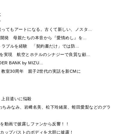
事
取ってもアートになる。古くて新しい、ノスタ…
ー開発 母親たちの本音から『愛情めし』を…
酬トラブルを経験 「契約書だけ」では防…
チを実現 航空とホテルのシナジーで良質な顧…
 BANK by MIZU…
教室30周年 親子2世代の実話を新CMに
！上目遣いに悩殺
！わちみなみ、岩﨑名美、松下玲緒菜、蛭田愛梨などのグラ
子を動画で披露しファンから反響！！
Hカップバストのボディを大胆に披露！