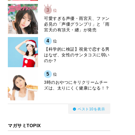
3
位
可愛すぎる声優・雨宮天、ファン
必見の「声優グランプリ」と「雨
宮天の有頂天・纏」が発売
4
位
【科学的に検証】視覚で恋する男
はなぜ、女性のサンタコスに弱い
のか？
5
位
3時のおやつにキリクリームチー
ズは、太りにくく健康になる！？
ベスト10を表示
マガサミTOPIX