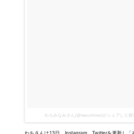
わちみなみさん(@wacchime)がシェアした投
わちさんは13日、Instagram、Twitterを