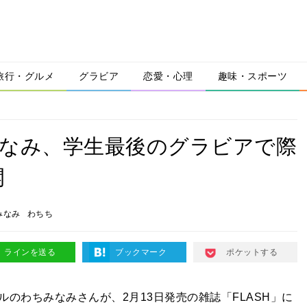
旅行・グルメ
グラビア
恋愛・心理
趣味・スポーツ
みなみ、学生最後のグラビアで際
開
みなみ
わちち
ラインを送る
ブックマーク
ポケットする
のわちみなみさんが、2月13日発売の雑誌「FLASH」に