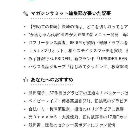
マガジンサミット編集部が書いた記事
【初めての長崎】長崎の街は、どこを切り取ってもア
“かあちゃん代表”亜希が大戸屋の新メニュー開発 
ITフリーランス調査、85.8％が契約・報酬トラブ
ＪＡＬ×マリオット、相互ステイタスマッチを実現 
みずほ銀行×UPSIDER、新ブランド「UPSIDER BANK 
ハウス食品グループ「はじめてクッキング」教室30周
あなたへのおすすめ
熊田曜子、57作目はグラビアの王道を！パッケージは
ベイビーレイズ・傳谷英里香(21)、初挑戦のグラビ
合法ロリ・長澤茉里奈、復活のロリグラビアに反響
元Ｄｒｅａｍ５・大原優乃、初お披露目の17歳Fカ
浅田舞、圧巻のセクシー美ボディにファン驚愕