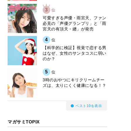
3
位
可愛すぎる声優・雨宮天、ファン
必見の「声優グランプリ」と「雨
宮天の有頂天・纏」が発売
4
位
【科学的に検証】視覚で恋する男
はなぜ、女性のサンタコスに弱い
のか？
5
位
3時のおやつにキリクリームチー
ズは、太りにくく健康になる！？
ベスト10を表示
マガサミTOPIX