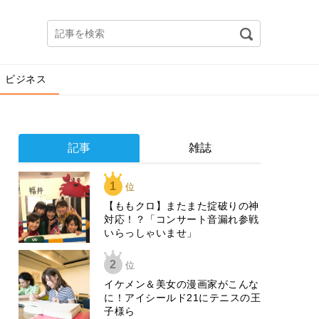
ビジネス
記事
雑誌
1
位
【ももクロ】またまた掟破りの神
対応！？「コンサート音漏れ参戦
いらっしゃいませ」
2
位
イケメン＆美女の漫画家がこんな
に！アイシールド21にテニスの王
子様ら