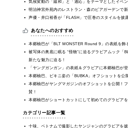
気候変動の「緩和」と「適応」をテーマとしたイベン
明治神宮外苑内のレストラン・森のビアガーデンで新
声優・井口裕香が「FLASH」で圧巻のスタイルを披
あなたへのおすすめ
本郷柚巴が「BLT MONSTER Round 9」の表
被写体の奥底に眠る “怪物”に迫るグラビアムック「BLT 
新たな魅力に迫る！
「ヤングガンガン」の表紙＆グラビアに本郷柚巴が登
本郷柚巴、ビキニ姿の「BUBKA」オフショットを公
本郷柚巴がヤングマガジンのオフショットを公開！フ
賛！
本郷柚巴がショートカットにして初めてのグラビアを
カテゴリー記事一覧
十味、ベトナムで撮影したヤンジャンのグラビアを披