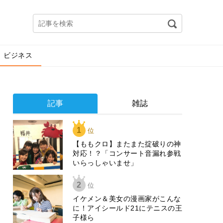
ビジネス
記事
雑誌
1
位
【ももクロ】またまた掟破りの神
対応！？「コンサート音漏れ参戦
いらっしゃいませ」
2
位
イケメン＆美女の漫画家がこんな
に！アイシールド21にテニスの王
子様ら