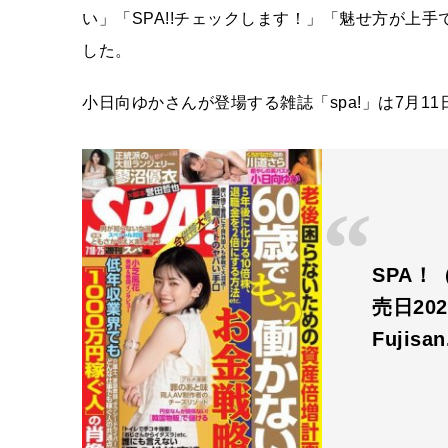
い」「SPA!!チェックします！」「魅せ方が上
した。
小日向ゆかさんが登場する雑誌「spa!」は7月1
SPA！（
売日202
Fujisa