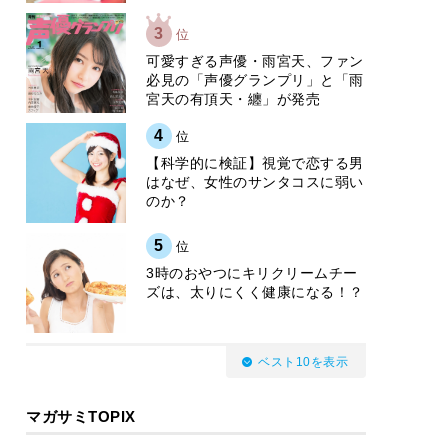
3
位
可愛すぎる声優・雨宮天、ファン
必見の「声優グランプリ」と「雨
宮天の有頂天・纏」が発売
4
位
【科学的に検証】視覚で恋する男
はなぜ、女性のサンタコスに弱い
のか？
5
位
3時のおやつにキリクリームチー
ズは、太りにくく健康になる！？
ベスト10を表示
マガサミTOPIX