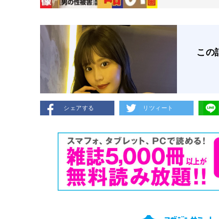
この
シェアする
リツィート