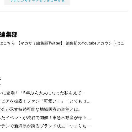
マガジンサミットをフォローする
編集部
ントはこちら
【マガサミ編集部Twitter】
編集部のYoutubeアカウントはこ
事
ンに登場！「5年ぶん大人になった私を見て…
ラビアを披露！ファン「可愛い！」「とてもセ…
友会が示す持続可能な地域医療の道筋とは。
したイベントが渋谷で開催！東急不動産が様々…
ーデンで新潟県が誇るブランド枝豆「つまりち…