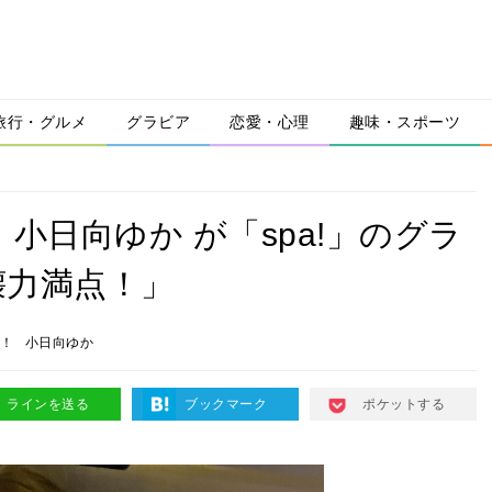
旅行・グルメ
グラビア
恋愛・心理
趣味・スポーツ
小日向ゆか が「spa!」のグラ
壊力満点！」
A！
小日向ゆか
ラインを送る
ブックマーク
ポケットする