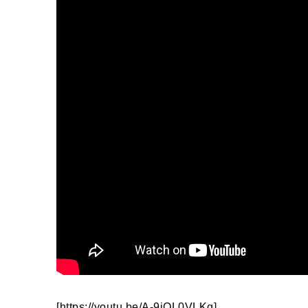
[https://youtu.be/A-9iOL0VLKg]