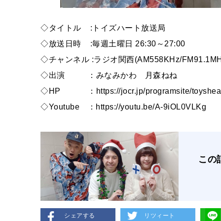
◇タイトル :トイズハート放送局
◇放送日時 :毎週土曜日 26:30～27:00
◇チャンネル :ラジオ関西(AM558KHz/FM91.1M
◇出演 ：みなみかわ 月森ねね
◇HP ：https://jocr.jp/programsite/toyshear
◇Youtube ：https://youtu.be/A-9iOL0VLKg
この
シェアする
リツィート