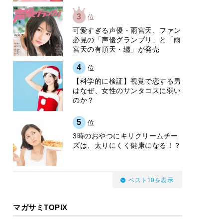
3
位
可愛すぎる声優・雨宮天、ファン
必見の「声優グランプリ」と「雨
宮天の有頂天・纏」が発売
4
位
【科学的に検証】視覚で恋する男
はなぜ、女性のサンタコスに弱い
のか？
5
位
3時のおやつにキリクリームチー
ズは、太りにくく健康になる！？
ベスト10を表示
マガサミTOPIX