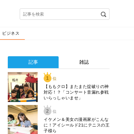
ビジネス
記事
雑誌
1
位
【ももクロ】またまた掟破りの神
対応！？「コンサート音漏れ参戦
いらっしゃいませ」
2
位
イケメン＆美女の漫画家がこんな
に！アイシールド21にテニスの王
子様ら