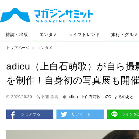
雑誌・出版
エンタメ
ライフトレンド
旅行・グルメ
トップページ
エンタメ
adieu（上白石萌歌）が自ら
を制作！自身初の写真展も開
2020/10/30
佐藤 勇馬
adieu
上白石萌歌
α7C
よるのあと
シェアする
リツィート
ラインを