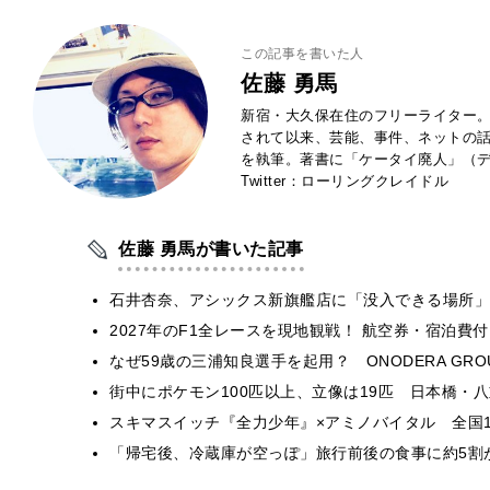
この記事を書いた人
佐藤 勇馬
新宿・大久保在住のフリーライター。
されて以来、芸能、事件、ネットの
を執筆。著書に「ケータイ廃人」（デ
Twitter：ローリングクレイドル
佐藤 勇馬が書いた記事
石井杏奈、アシックス新旗艦店に「没入できる場所」
2027年のF1全レースを現地観戦！ 航空券・宿泊
なぜ59歳の三浦知良選手を起用？ ONODERA GR
街中にポケモン100匹以上、立像は19匹 日本橋・八
スキマスイッチ『全力少年』×アミノバイタル 全国1
「帰宅後、冷蔵庫が空っぽ」旅行前後の食事に約5割