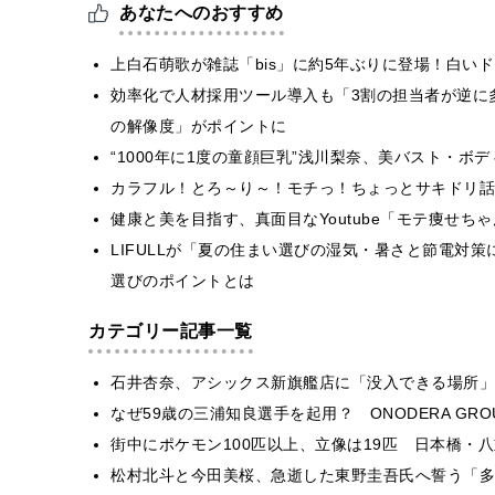
あなたへのおすすめ
上白石萌歌が雑誌「bis」に約5年ぶりに登場！白い
効率化で人材採用ツール導入も「3割の担当者が逆に
の解像度」がポイントに
“1000年に1度の童顔巨乳”浅川梨奈、美バスト・ボ
カラフル！とろ～り～！モチっ！ちょっとサキドリ話
健康と美を目指す、真面目なYoutube「モテ痩せち
LIFULLが「夏の住まい選びの湿気・暑さと節電対
選びのポイントとは
カテゴリー記事一覧
石井杏奈、アシックス新旗艦店に「没入できる場所」
なぜ59歳の三浦知良選手を起用？ ONODERA GR
街中にポケモン100匹以上、立像は19匹 日本橋・八
松村北斗と今田美桜、急逝した東野圭吾氏へ誓う「多