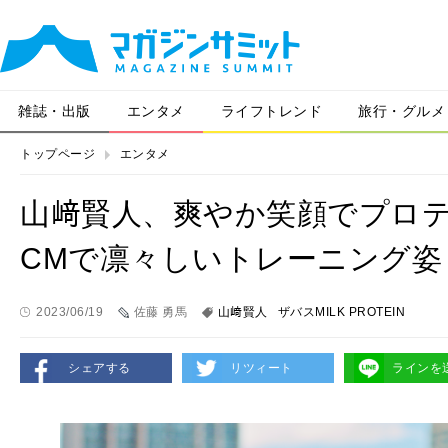
雑誌・出版
エンタメ
ライフトレンド
旅行・グルメ
トップページ
エンタメ
山﨑賢人、爽やか笑顔でプロ
CMで凛々しいトレーニング姿
2023/06/19
佐藤 勇馬
山﨑賢人
ザバスMILK PROTEIN
シェアする
リツィート
ラインを