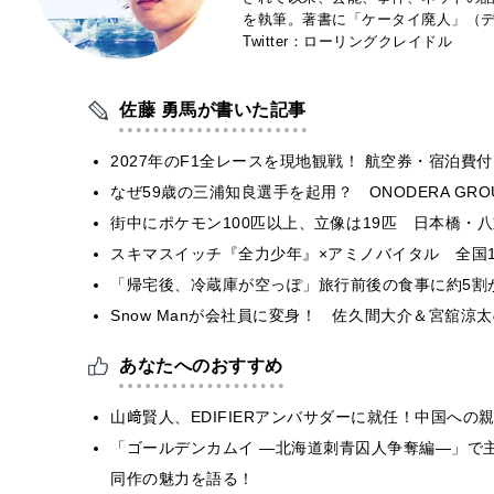
を執筆。著書に「ケータイ廃人」（デ
Twitter：ローリングクレイドル
佐藤 勇馬が書いた記事
2027年のF1全レースを現地観戦！ 航空券・宿泊
なぜ59歳の三浦知良選手を起用？ ONODERA GR
街中にポケモン100匹以上、立像は19匹 日本橋・八
スキマスイッチ『全力少年』×アミノバイタル 全国1
「帰宅後、冷蔵庫が空っぽ」旅行前後の食事に約5割
Snow Manが会社員に変身！ 佐久間大介＆宮舘
あなたへのおすすめ
山﨑賢人、EDIFIERアンバサダーに就任！中国へ
「ゴールデンカムイ ―北海道刺青囚人争奪編―」で
同作の魅力を語る！