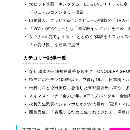
大ヒット映画「キングダム」BD＆DVDリリース決
ビジュアルコメンタリー収録
山﨑賢人、グラビア&インタビューが掲載の「TVガイド d
『ViVi』が“今”もっとも「国宝級イケメン」を発表
サウナ×豆乳でより深い “ととのう”体験を！スカイス
「豆乳サ飯」を通年で提供
カテゴリー記事一覧
なぜ59歳の三浦知良選手を起用？ ONODERA GR
街中にポケモン100匹以上、立像は19匹 日本橋・八
松村北斗と今田美桜、急逝した東野圭吾氏へ誓う「多
スキマスイッチ『全力少年』×アミノバイタル 全国1
校長先生気質のジャンボたかおが大暴れ 宮澤エマに
西島秀俊、「表現するために生まれてきた方」満島ひ