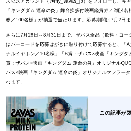
ス公式アカウント（@my_savas_jp）をフォローし
『キングダム 運命の炎』舞台挨拶付映画鑑賞券／2組4名
券／100名様」が抽選で当たります。応募期間は7月2日
さらに7月28日～8月31日まで、ザバス全品（飲料・ヨ
はバーコードを応募はがきに貼り付けて応募すると、「A
ナルイヤホン／10名様」「B賞：ザバス×映画『キングダ
賞：ザバス×映画『キングダム 運命の炎』オリジナルQUOカ
バス×映画『キングダム 運命の炎』オリジナルマフラータ
れます。
この記事が