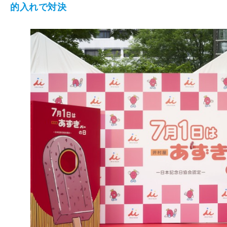
的⼊れで対決