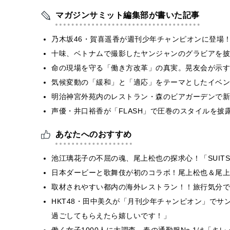
マガジンサミット編集部が書いた記事
乃木坂46・賀喜遥香が週刊少年チャンピオンに登場
十味、ベトナムで撮影したヤンジャンのグラビアを披
​命の現場を守る「働き方改革」の真実。晃友会が示
気候変動の「緩和」と「適応」をテーマとしたイベン
明治神宮外苑内のレストラン・森のビアガーデンで新
声優・井口裕香が「FLASH」で圧巻のスタイルを披
あなたへのおすすめ
池江璃花子の不屈の魂、尾上松也の探求心！「SUITS O
日本ダービーと歌舞伎が初のコラボ！尾上松也＆尾上
取材されやすい都内の海外レストラン！！旅行気分で
HKT48・田中美久が「月刊少年チャンピオン」で
過ごしてもらえたら嬉しいです！」
働く女子1000人に大調査。春の通勤服No.1は「キ