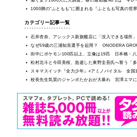
1000脚の“ふともも”に囲まれる『ふともも写真の世
カテゴリー記事一覧
石井杏奈、アシックス新旗艦店に「没入できる場所」
なぜ59歳の三浦知良選手を起用？ ONODERA GR
街中にポケモン100匹以上、立像は19匹 日本橋・八
松村北斗と今田美桜、急逝した東野圭吾氏へ誓う「多
スキマスイッチ『全力少年』×アミノバイタル 全国1
校長先生気質のジャンボたかおが大暴れ 宮澤エマに