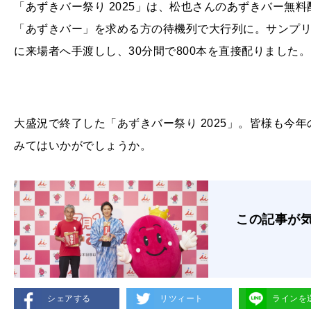
「あずきバー祭り 2025」は、松也さんのあずきバー無
「あずきバー」を求める方の待機列で⼤⾏列に。サンプ
に来場者へ⼿渡しし、30分間で800本を直接配りました。
大盛況で終了した「あずきバー祭り 2025」。皆様も今
みてはいかがでしょうか。
この記事が
シェアする
リツィート
ラインを