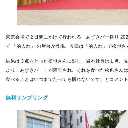
東京会場で２⽇間にかけて⾏われる「あずきバー祭り 202
て 「的⼊れ」 の屋台が登場。今回は「的⼊れ」で松也
結果は３点をとった松也さんに対し、岩本社⻑は１点。
より「あずきバー」が贈呈され、それを食べた松也さん
⾷べることはいつまでたっても慣れないです」とコメン
無料サンプリング