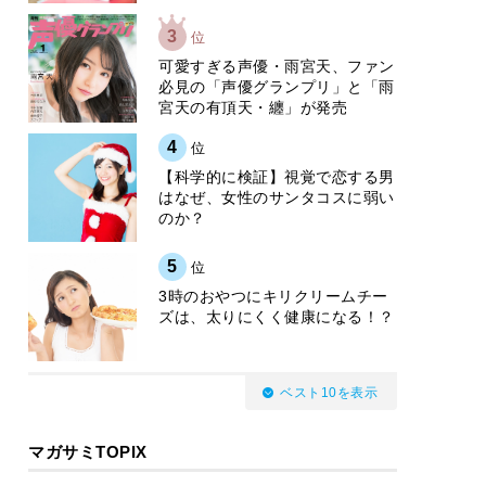
3
位
可愛すぎる声優・雨宮天、ファン
必見の「声優グランプリ」と「雨
宮天の有頂天・纏」が発売
4
位
【科学的に検証】視覚で恋する男
はなぜ、女性のサンタコスに弱い
のか？
5
位
3時のおやつにキリクリームチー
ズは、太りにくく健康になる！？
ベスト10を表示
マガサミTOPIX