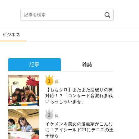
ビジネス
記事
雑誌
1
位
【ももクロ】またまた掟破りの神
対応！？「コンサート音漏れ参戦
いらっしゃいませ」
2
位
イケメン＆美女の漫画家がこんな
に！アイシールド21にテニスの王
子様ら