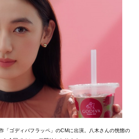
作「ゴディバフラッペ」のCMに出演。八木さんの恍惚の