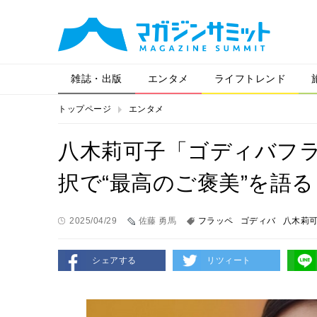
雑誌・出版
エンタメ
ライフトレンド
トップページ
エンタメ
八木莉可子「ゴディバフラ
択で“最高のご褒美”を語る
2025/04/29
佐藤 勇馬
フラッペ
ゴディバ
八木莉
シェアする
リツィート