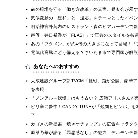
​命の現場を守る「働き方改革」の真実。晃友会が示
気候変動の「緩和」と「適応」をテーマとしたイベン
明治神宮外苑内のレストラン・森のビアガーデンで新
声優・井口裕香が「FLASH」で圧巻のスタイルを披
あの「ブタメン」が約4倍の大きさになって登場！「ブ
電気代高騰にどう備える？さいたま市で専門家が解説
あなたへのおすすめ
大成建設グループ新TVCM「挑戦」篇が公開。豪華
を表現
「ノンアル＝我慢」はもう古い？ 広瀬アリスさんが気
ピリ辛に夢中！CANDY TUNEが「焼肉ビビンバ」
了
カゴメの新提案「焼きケチャップ」の広告キャラクタ
原菜乃華が語る「罪悪感なし」の魅力！デルモンテ新