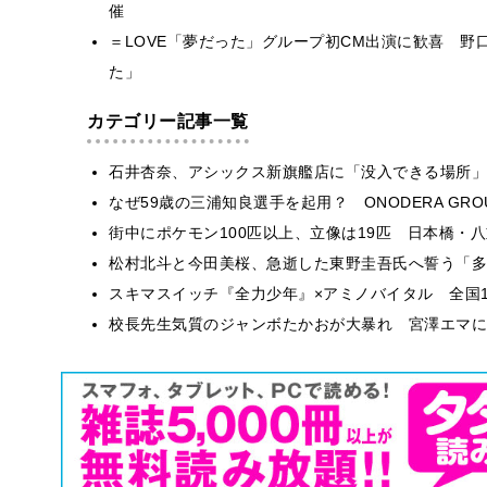
催
＝LOVE「夢だった」グループ初CM出演に歓喜 
た」
カテゴリー記事一覧
石井杏奈、アシックス新旗艦店に「没入できる場所」
なぜ59歳の三浦知良選手を起用？ ONODERA GR
街中にポケモン100匹以上、立像は19匹 日本橋・八
松村北斗と今田美桜、急逝した東野圭吾氏へ誓う「多
スキマスイッチ『全力少年』×アミノバイタル 全国1
校長先生気質のジャンボたかおが大暴れ 宮澤エマに