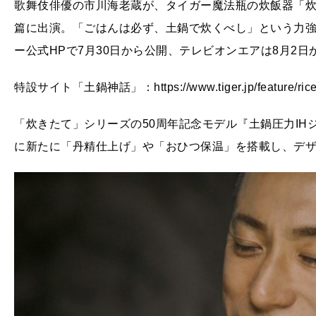
歌舞伎俳優の市川海老蔵が、タイガー魔法瓶の炊飯器「炊
篇に出演。「ごはんは必ず、土鍋で炊くべし」という力強
ー公式HPで7月30日から公開、テレビオンエアは8月2日
特設サイト「土鍋神話」：https://www.tiger.jp/feature/rice
「炊きたて」シリーズの50周年記念モデル『土鍋圧力IHジ
に新たに「丹精仕上げ」や「おひつ保温」を搭載し、デ