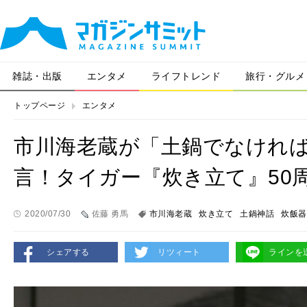
雑誌・出版
エンタメ
ライフトレンド
旅行・グルメ
トップページ
エンタメ
市川海老蔵が「土鍋でなけれ
言！タイガー『炊き立て』50
2020/07/30
佐藤 勇馬
市川海老蔵
炊き立て
土鍋神話
炊飯器
シェアする
リツィート
ラインを