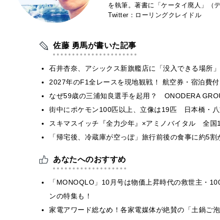
を執筆。著書に「ケータイ廃人」（デ
Twitter：ローリングクレイドル
佐藤 勇馬が書いた記事
石井杏奈、アシックス新旗艦店に「没入できる場所」
2027年のF1全レースを現地観戦！ 航空券・宿泊
なぜ59歳の三浦知良選手を起用？ ONODERA GR
街中にポケモン100匹以上、立像は19匹 日本橋・八
スキマスイッチ『全力少年』×アミノバイタル 全国1
「帰宅後、冷蔵庫が空っぽ」旅行前後の食事に約5割
あなたへのおすすめ
「MONOQLO」10月号は物価上昇時代の救世主・
ンの特集も！
家電アワード総なめ！各家電媒体が絶賛の「土鍋ご泡