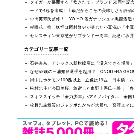
タイガーが展開する「炊きたて」ブランド50周年記
ードで4冠を達成！土鍋だからこその美味しさが評価
中田英寿氏監修！「YOIYO 酒ガナッシュ＜黒龍酒
杉咲花、推し妖怪は岡村隆史が演じた小豆洗い「小豆
セレスティン東京芝がリブランド一周年。記念に坂井
カテゴリー記事一覧
石井杏奈、アシックス新旗艦店に「没入できる場所」
なぜ59歳の三浦知良選手を起用？ ONODERA GR
街中にポケモン100匹以上、立像は19匹 日本橋・八
松村北斗と今田美桜、急逝した東野圭吾氏へ誓う「多
スキマスイッチ『全力少年』×アミノバイタル 全国1
校長先生気質のジャンボたかおが大暴れ 宮澤エマに