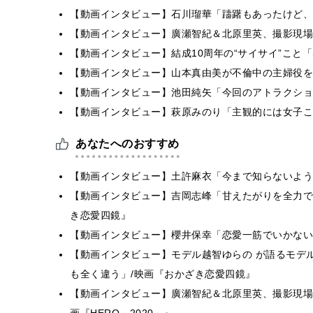
【動画インタビュー】石川瑠華「躊躇もあったけど、
【動画インタビュー】廣瀬智紀＆北原里英、撮影現場
【動画インタビュー】結成10周年の“サイサイ”こと「SIL
【動画インタビュー】山本真由美が不倫中の主婦役を
【動画インタビュー】池田純矢「今回のアトラクショ
【動画インタビュー】萩原みのり「主観的には女子こ
あなたへのおすすめ
【動画インタビュー】土許麻衣「今まで知らないよう
【動画インタビュー】吉岡志峰「甘えたがりを全力で
き恋愛四鏡』
【動画インタビュー】櫻井保幸「恋愛一筋でいかない
【動画インタビュー】モデル越智ゆらの が語るモデ
も全く違う」/映画『おかざき恋愛四鏡』
【動画インタビュー】廣瀬智紀＆北原里英、撮影現場で
画『HERO～2020～』