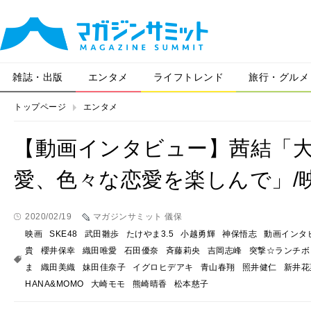
雑誌・出版
エンタメ
ライフトレンド
旅行・グルメ
トップページ
エンタメ
【動画インタビュー】茜結「
愛、色々な恋愛を楽しんで」/
2020/02/19
マガジンサミット 儀保
映画
SKE48
武田雛歩
たけやま3.5
小越勇輝
神保悟志
動画インタ
貴
櫻井保幸
織田唯愛
石田優奈
斉藤莉央
吉岡志峰
突撃☆ランチボ
ま
織田美織
妹田佳奈子
イグロヒデアキ
青山春翔
照井健仁
新井花
HANA&MOMO
大崎モモ
熊崎晴香
松本慈子