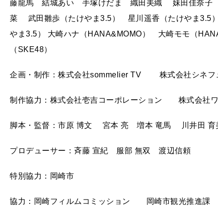
藤龍馬 結城あい 手塚けだま 織田美織 妹田佳奈子
菜 武田雛歩（たけやま3.5） 星川遥香（たけやま3.5
やま3.5） 大崎ハナ（HANA&MOMO） 大崎モモ（HA
（SKE48）
企画・制作：株式会社sommelier TV 株式会社シネ
制作協力：株式会社壱吉コーポレーション 株式会社ワ
脚本・監督：市原 博文 宮本 亮 増本 竜馬 川井田
プロデューサー：斉藤 宣紀 服部 無双 渡辺信頼
特別協力：岡崎市
協力：岡崎フィルムコミッション 岡崎市観光推進課