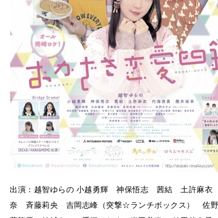
出演：越智ゆらの 小越勇輝 神保悟志 茜結 土許麻
奈 斉藤莉央 吉岡志峰（突撃☆ランチボックス） 佐