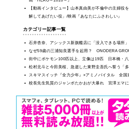
【動画インタビュー】山本真由美が不倫中の主婦役を
解してあげたい役」/映画『あなたにふさわしい』
カテゴリー記事一覧
石井杏奈、アシックス新旗艦店に「没入できる場所」
なぜ59歳の三浦知良選手を起用？ ONODERA GR
街中にポケモン100匹以上、立像は19匹 日本橋・八
松村北斗と今田美桜、急逝した東野圭吾氏へ誓う「多
スキマスイッチ『全力少年』×アミノバイタル 全国1
校長先生気質のジャンボたかおが大暴れ 宮澤エマに